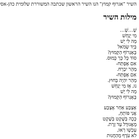
השיר "אגרוף קמוץ" הנו השיר הראשון שכתבה המשוררת שלומית כהן-אסיף 
מילות השיר
שְׁ…שְׁ…
מִי יְנַחֵשׁ
מַה לִּי יֵשׁ
בְּיַד שְׂמֹאל
בָּאֶגְרוֹף הַקָּמוּץ?
סוֹד כָּל כָּך כָּמוּס.
אִם אֶפְתַּח-
מַהֵר יִבְרַח.
אִם אֶפְתַּח-
מַהֵר יִהְיֶה בַּחוּץ.
נוּ, אָז מִי יְנַחֵשׁ
מַה לִּי יֵשׁ
בָּאֶגְרוֹף הַקָּמוּץ?
אֶצְבַּע אַחַר אֶצְבַּע
אֲנִי פּוֹתֵחַ,
כָּכָה בְּשֶׁקֶט בְּשֶׁקֶט
מֵאֲגוּדָל עַד זֶרֶת.
עַכְשָׁו רְאוּ,
לֹא עֹדֶף מֵהַחֲנוּת