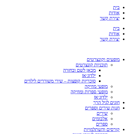
בית
אודות
יצירת קשר
בית
אודות
יצירת קשר
מופעים וקונצרטים
תוכניות קונצרטים
מכאן לשם ובחזרה
ילדוג׳אז
סוכריות קופצות – שירי משוררים לילדים
מופעי מוזיקה
מופעי ספרות ומוזיקה
ילדוג׳אז
חוגים לגיל הרך
חנות שירים וספרים
שירים
אלבומים
ספרים
קורסים והשתלמויות