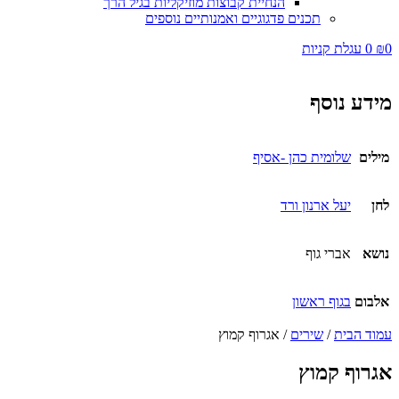
הנחיית קבוצות מוזיקליות בגיל הרך
תכנים פדגוגיים ואמנותיים נוספים
0
₪
0
עגלת קניות
מידע נוסף
מילים
שלומית כהן -אסיף
לחן
יעל ארנון ורד
נושא
אברי גוף
אלבום
בגוף ראשון
עמוד הבית
/
שירים
/ אגרוף קמוץ
אגרוף קמוץ