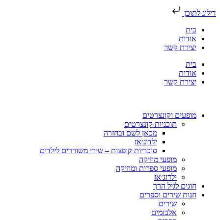
דילוג לתוכן
בית
אודות
יצירת קשר
בית
אודות
יצירת קשר
מופעים וקונצרטים
תוכניות קונצרטים
מכאן לשם ובחזרה
ילדוג׳אז
סוכריות קופצות – שירי משוררים לילדים
מופעי מוזיקה
מופעי ספרות ומוזיקה
ילדוג׳אז
חוגים לגיל הרך
חנות שירים וספרים
שירים
אלבומים