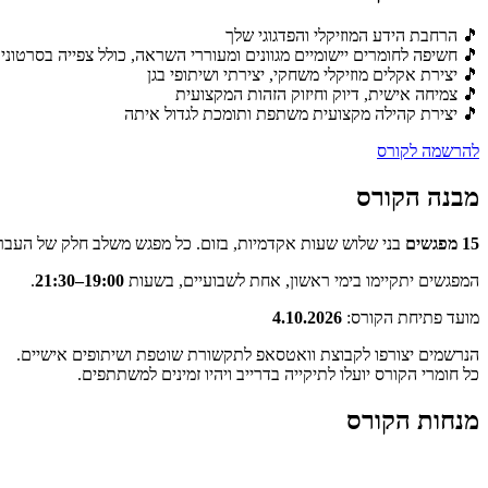
🎵 הרחבת הידע המוזיקלי והפדגוגי שלך
🎵 חשיפה לחומרים יישומיים מגוונים ומעוררי השראה, כולל צפייה בסרטו
🎵 יצירת אקלים מוזיקלי משחקי, יצירתי ושיתופי בגן
🎵 צמיחה אישית, דיוק וחיזוק הזהות המקצועית
🎵 יצירת קהילה מקצועית משתפת ותומכת לגדול איתה
להרשמה לקורס
מבנה הקורס
15 מפגשים
בני שלוש שעות אקדמיות, בזום. כל מפגש משלב חלק של העברת
המפגשים יתקיימו בימי ראשון, אחת לשבועיים, בשעות
19:00–21:30
.
מועד פתיחת הקורס:
4.10.2026
הנרשמים יצורפו לקבוצת וואטסאפ לתקשורת שוטפת ושיתופים אישיים.
כל חומרי הקורס יועלו לתיקייה בדרייב ויהיו זמינים למשתתפים.
מנחות הקורס