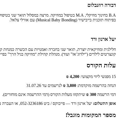
דבורה רוזנבלום
בפיתוח תוכנית בייבישיר (Musical Baby Bonding) עם אורלי צלאל.
יעל ארנון ורד
חלילנית ומוזיקאית יוצרת, תואר שני בחברה ואמנויות עם הכשרה כמנחת קבוצ
קונצרטים לילדים (“ילדוג’אז” ועוד). מנהלת קהילת “מוזיקה בגיל הרך” בפיי
עלות הקורס
15 מפגשי ליווי מקצועי:
4,200 ₪
הנחה בהרשמה מוקדמת:
3,800 ₪
לנרשמים עד 31.07.26
דמי הרשמה
300 ₪
שיתקזזו מעלות הקורס (דמי ההרשמה אינם מוחזרים).
אופן התשלום:
יעל ארנון ורד — פייבוקס / ביט 052-3236186, או העברה בנקאית — בנק הפועלים, סניף 634, חשבון 215037.
מספר המקומות מוגבל!