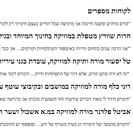
לקוחות מספרים
"קורס מדהים ומשנה חיים!! אני מרגישה שכל החיים בעצם חיכיתי רק לקו
חרות שוורץ מטפלת במוזיקה בחינוך המיוחד ובגיל
"
אני הרבה שנים בתחום והייתי באינספור השתלמויות וקורסים… אני כבר מ
טל יסעור מורה ותיקה למוזיקה, עובדת בגני עיריי
"
זה לא היה סתם קורס, אלא דרך של התפתחות ודיוק… הקורס לימד אותי הרבה יותר ממה שלמדתי ב-9
רוני כלף מורה למוזיקה במושבים ובקיבוצי עוטף ע
"הקורס חידד לי מאוד דברים שידעתי וחד משמעית בזכותו אני מרגישה שאנ
אביטל פלדנר מורה למוזיקה במ.א אשכול ושער הנ
"הקורס מהמם! יעל ודבורה הן מעיין מטורף של ידע… וסופסוף יש הזדמנות 