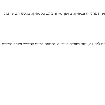
B.A בחינוך מוזיקלי, M.A בטיפול במוזיקה. מרצה במסלול תואר שני בטיפול במוזיקה במרכז האקדמי לוינסקי־וינגייט, במסלול חינוך מוזיקלי לתינוקות ופעוטות עד גיל 3 ובמוזיקה בחינוך מיוחד בדגש על מוזיקה כתקשורת. שותפה
למוזיקה, גננות וצוותים חינוכיים. מפתחת תכנים פדגוגיים ומנחה תוכניות