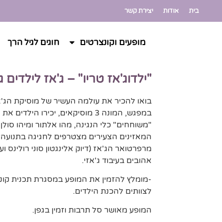
בית
אודות
יצירת קשר
מופעים וקונצרטים
חוגים לגיל הרך
"ילדוג'אז טריו" – ג'אז לילדים גן
בואו להכיר את עולמה העשיר של מוסיקת הג'
במפגש, המונה 3 מוסיקאים, יכירו היל
"משוחחים" כלי הנגינה, מהו אלתור ומיהו סולן.
המאזינים הצעירים מצטרפים לחגיגה בתנועה ו
מרפרטואר הג'אז (דיוק אלינגטון סוני רולינס וע
אהובים בעיבוד ג'אזי.
-מומלץ להזמין את המופע במסגרת תכנית קו
לצוותים להכנת הילדים.
המופע מאושר סל תרבות וזמין בגפן.