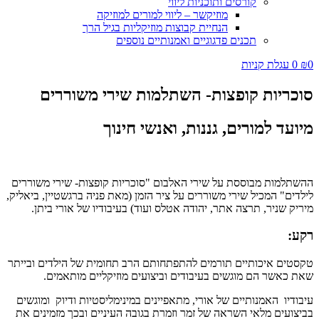
קורסים ותוכניות ליווי
מוזיקשר – ליווי למורים למוזיקה
הנחיית קבוצות מוזיקליות בגיל הרך
תכנים פדגוגיים ואמנותיים נוספים
₪
0
עגלת קניות
וכריות קופצות- השתלמות שירי משוררים
יועד למורים, גננות, ואנשי חינוך
השתלמות מבוססת על שירי האלבום "סוכריות קופצות- שירי משוררים
ילדים" המכיל שירי משוררים על ציר הזמן (מאת פניה ברגשטיין, ביאליק,
יריק שניר, תרצה אתר, יהודה אטלס ועוד) בעיבודיו של אורי ביתן.
קע:
קסטים איכותיים תורמים להתפתחותם הרב תחומית של הילדים ובייתר
את כאשר הם מוגשים בעיבודים וביצועים מוזיקליים מותאמים.
יבודיו האמנותיים של אורי, מתאפיינים במינימליסטיות ודיוק ומוגשים
ביצועים מלאי השראה של זמר וזמרת בגובה העיניים ובכך מזמינים את