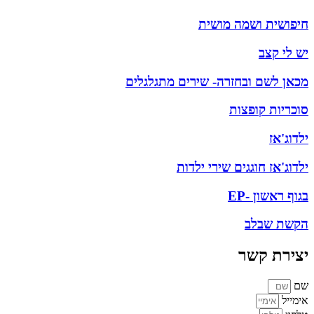
יפושית ושמה מושית
ש לי קצב
כאן לשם ובחזרה- שירים מתגלגלים
וכריות קופצות
לדוג'אז
לדוג'אז חוגגים שירי ילדות
גוף ראשון -EP
קשת שבלב
צירת קשר
ם
ימייל