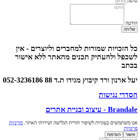
לפון
ודעה
שליחה
ל הזכויות שמורות למחברים וליוצרים - אין
שכפל ולהעתיק תכנים מהאתר ללא אישור
כתב
על ארנון ורד קיבוץ מגידו ת.ד 88 052-3236186
סדרי נגישות
Branda - עיצוב ובניית אתרים
נו משתמשים בעוגיות לשיפור חוויית הגלישה ושירותי האתר.
מדיניות
רטיות
אישור
העדפות