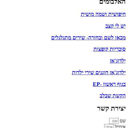
אלבומים
יפושית ושמה מושית
ש לי קצב
כאן לשם ובחזרה- שירים מתגלגלים
וכריות קופצות
לדוג'אז
לדוג'אז חוגגים שירי ילדות
גוף ראשון -EP
קשת שבלב
צירת קשר
ם
ימייל