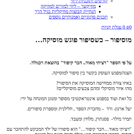
קורסים ותוכניות ליווי
מוזיקשר – ליווי למורים למוזיקה
הנחיית קבוצות מוזיקליות בגיל הרך
תכנים פדגוגיים ואמנותיים נוספים
₪
0
עגלת קניות
וסיפור – כשסיפור פוגש מוסיקה…
ל פי הספר
"רציתי מאוד.. חבר קיפוד"
בהוצאת רכגולד.
צגה/מפגש העוסק בקשר בין סיפור למוסיקה.
איזו צורה ממחישה המוסיקה את הסיפור?
הו איור מוסיקלי ומהם צבעים מוסיקליים?
ל זאת ועוד במפגש אינטראקטיבי מסופר ומנוגן המונחה על ידי:
על ארנון- ורד – מחברת הספר , חלילנית ומספרת סיפורים.
מיר מילר- פסנתרן, מלחין ומעבד.
רציתי מאוד…חבר קיפוד…" הוא סיפורו של ילד המבקש להתחבר עם