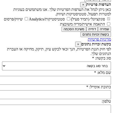
עדפות פרטיות
×
אן ניתן לנהל את העדפות הפרטיות שלך. אנו משתמשים בעוגיות
מטרות תפעול, סטטיסטיקות ושיווק.
פונקציונלי (תמיד פעיל)
סטטיסטיקות/Analytics
שיווק/פרסום
התאמה אישית/מדיה משובצת
שמירה
דחייה
משיכת הסכמה
בקשת זכויות נתונים
דיניות פרטיות
קשת זכויות נתונים
×
פי חוק הגנת הפרטיות, הנך זכאי לבקש עיון, תיקון, מחיקה או העברת
נתונים שלך.
וג בקשה: *
ם מלא: *
תובת אימייל: *
לפון: