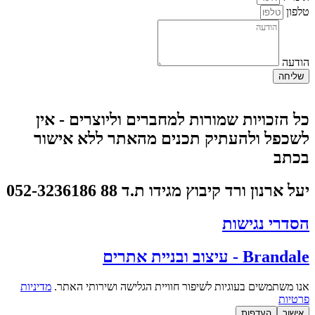
לפון
ודעה
שליחה
ל הזכויות שמורות למחברים וליוצרים - אין
שכפל ולהעתיק תכנים מהאתר ללא אישור
כתב
על ארנון ורד קיבוץ מגידו ת.ד 88 052-3236186
סדרי נגישות
Branda - עיצוב ובניית אתרים
נו משתמשים בעוגיות לשיפור חוויית הגלישה ושירותי האתר.
מדיניות
רטיות
אישור
העדפות