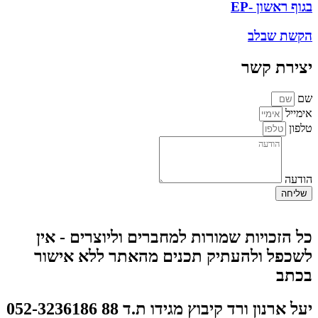
גוף ראשון -EP
קשת שבלב
צירת קשר
ם
ימייל
לפון
ודעה
שליחה
ל הזכויות שמורות למחברים וליוצרים - אין
שכפל ולהעתיק תכנים מהאתר ללא אישור
כתב
על ארנון ורד קיבוץ מגידו ת.ד 88 052-3236186