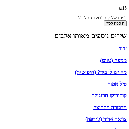
₪
1
מות של קם בבוקר חתלתול
הוספה לסל
ירים נוספים מאותו אלבום
בוב
ניפה (טווס)
ה יש לי ביד? (חיפושית)
יל אפור
וקוריקו תרנגולת
דבורה החרוצה
וואר ארוך (ג'ירפה)