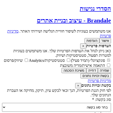
סדרי נגישות
Branda - עיצוב ובניית אתרים
נו משתמשים בעוגיות לשיפור חוויית הגלישה ושירותי האתר.
מדיניות
רטיות
אישור
העדפות
עדפות פרטיות
×
אן ניתן לנהל את העדפות הפרטיות שלך. אנו משתמשים בעוגיות
מטרות תפעול, סטטיסטיקות ושיווק.
פונקציונלי (תמיד פעיל)
סטטיסטיקות/Analytics
שיווק/פרסום
התאמה אישית/מדיה משובצת
שמירה
דחייה
משיכת הסכמה
בקשת זכויות נתונים
דיניות פרטיות
קשת זכויות נתונים
×
פי חוק הגנת הפרטיות, הנך זכאי לבקש עיון, תיקון, מחיקה או העברת
נתונים שלך.
וג בקשה: *