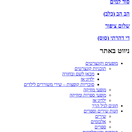
וד למים
ב הב (כלב)
לום ציפור
י דהרתי (סוס)
יווט באתר
מופעים וקונצרטים
תוכניות קונצרטים
מכאן לשם ובחזרה
ילדוג׳אז
סוכריות קופצות – שירי משוררים לילדים
מופעי מוזיקה
מופעי ספרות ומוזיקה
ילדוג׳אז
חוגים לגיל הרך
חנות שירים וספרים
שירים
אלבומים
ספרים