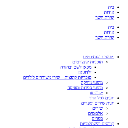
בית
אודות
יצירת קשר
בית
אודות
יצירת קשר
מופעים וקונצרטים
תוכניות קונצרטים
מכאן לשם ובחזרה
ילדוג׳אז
סוכריות קופצות – שירי משוררים לילדים
מופעי מוזיקה
מופעי ספרות ומוזיקה
ילדוג׳אז
חוגים לגיל הרך
חנות שירים וספרים
שירים
אלבומים
ספרים
קורסים והשתלמויות