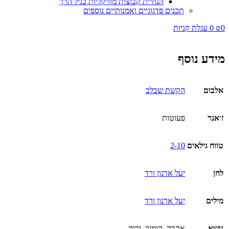
הנחיית קבוצות מוזיקליות בגיל הרך
תכנים פדגוגיים ואמנותיים נוספים
0
₪
0
עגלת קניות
מידע נוסף
אלבום
הקשת שבלב
ז׳אנר
פעוטות
טווח גילאים
2-10
לחן
יעל ארנון ורד
מילים
יעל ארנון ורד
נושא
אהבה, הומור, ירוק