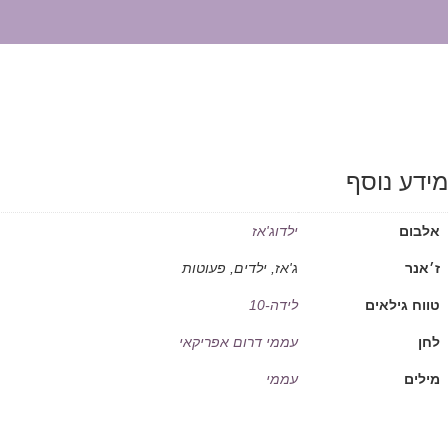
מידע נוסף
אלבום
ילדוג'אז
ז׳אנר
ג'אז, ילדים, פעוטות
טווח גילאים
לידה-10
לחן
עממי דרום אפריקאי
מילים
עממי