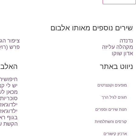
שירים נוספים מאותו אלבום
נדנדה
ציפור הג'
מקהלה עליזה
פרש (רוץ 
אדון שוקו
ניווט באתר
האלבו
חיפושית
יש לי ק
מופעים וקונצרטים
מכאן לש
חוגים לגיל הרך
סוכריות
ילדוג'אז
חנות שירים וספרים
ילדוג'אז
בגוף ראשו
קורסים והשתלמויות
הקשת ש
ארכיון קישורים