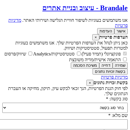
Branda - עיצוב ובניית אתרים
נו משתמשים בעוגיות לשיפור חוויית הגלישה ושירותי האתר.
מדיניות
רטיות
אישור
העדפות
עדפות פרטיות
×
אן ניתן לנהל את העדפות הפרטיות שלך. אנו משתמשים בעוגיות
מטרות תפעול, סטטיסטיקות ושיווק.
פונקציונלי (תמיד פעיל)
סטטיסטיקות/Analytics
שיווק/פרסום
התאמה אישית/מדיה משובצת
שמירה
דחייה
משיכת הסכמה
בקשת זכויות נתונים
דיניות פרטיות
קשת זכויות נתונים
×
פי חוק הגנת הפרטיות, הנך זכאי לבקש עיון, תיקון, מחיקה או העברת
נתונים שלך.
וג בקשה: *
ם מלא: *