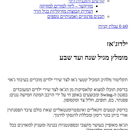
קורסים ותוכניות ליווי
מוזיקשר – ליווי למורים למוזיקה
הנחיית קבוצות מוזיקליות בגיל הרך
תכנים פדגוגיים ואמנותיים נוספים
₪
0
עגלת קניות
לדוג'אז
ומלץ מגיל שנה ועד שבע
קליטור מלהיב המכיל קטעי ג'אז
לצד שירי ילדים מוכרים בעיבוד ג'אזי
דיסק תוכלו למצוא קלאסיקות מן הג'אז לצד שירי ילדים המעובדים
סגנון
ה-Swing ומבוצעים באופן חי על ידי הרכב המונה חמישה
נגנים:
סנתר, בס, תופים, חליל צד וסקסופון.
דיסק קטעים ווקאליים ואינסטרומנטאליים
שאת כולם עיבד הפסנתרן
ורי ביתן
בוגר רימון ומכללת לוינסקי לחינוך.
ג'אז מאופיין בעושר מקצבי ובספונטניות בנגינה
ומעניק למאזינים בכל