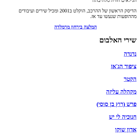
גילאים חוויה מלהיבה!!
הדיסק הראשון של ההרכב, הוקלט ב2001 ומכיל שירים ועיבודים
ההופעות שנעשו עד אז.
המלצה בירחון מרמלדה
ירי האלבום
דנדה
יפור הג'אז
קטר
קהלה עליזה
רש (רוץ בן סוסי)
נוכיה לי יש
דון שוקו